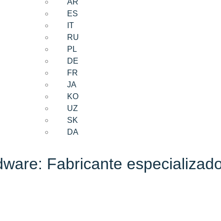
AR
ES
IT
RU
PL
DE
FR
JA
KO
UZ
SK
DA
are: Fabricante especializado