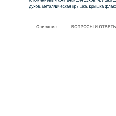
алюминиевый колпачок для духов
,
крышки д
духов
,
металлическая крышка
,
крышка флако
Описание
ВОПРОСЫ И ОТВЕТ