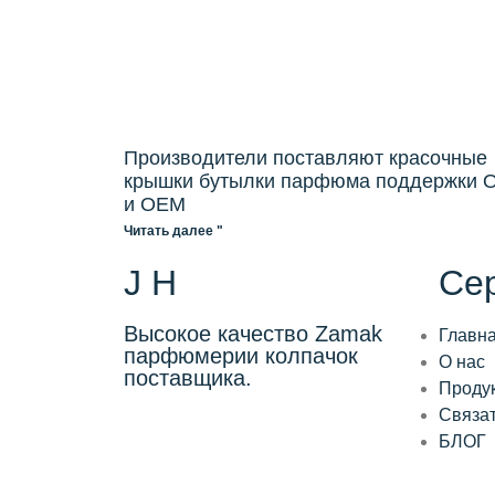
Производители поставляют красочные
крышки бутылки парфюма поддержки
и OEM
Читать далее "
J H
Се
Высокое качество Zamak
Главн
парфюмерии колпачок
О нас
поставщика.
Проду
Связат
БЛОГ