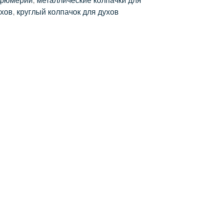
рфюмерии
,
металлические колпачки для
ухов
,
круглый колпачок для духов