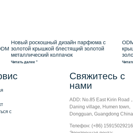
Новый роскошный дизайн парфюма с
ODM
 ODM
золотой крышкой блестящий золотой
кры
металлический колпачок
зол
Читать далее "
Читат
рвис
Свяжитесь с
нами
ая
ADD: No.85 East Kirin Road
кт
Daning village, Humen town,
ься с
Dongguan, Guangdong China
Телефон: (+86) 15915029216
Электронная почта: