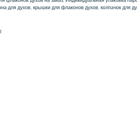
ля флаконов духов на заказ
,
Индивидуальная упаковка па
на для духов
,
крышки для флаконов духов
,
колпачок для д
Ы