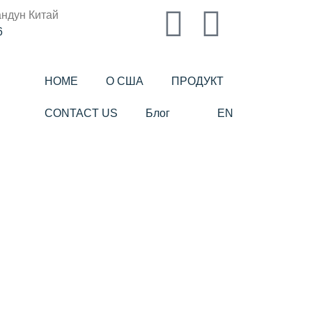
андун Китай
6
HOME
О США
ПРОДУКТ
CONTACT US
Блог
EN