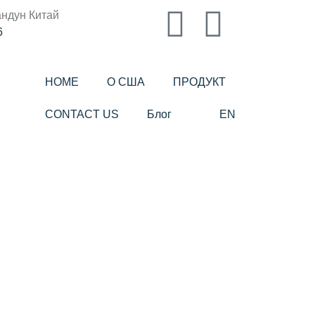
андун Китай
6
HOME
О США
ПРОДУКТ
CONTACT US
Блог
EN