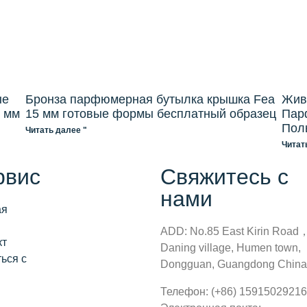
ые
Бронза парфюмерная бутылка крышка Fea
Жив
5 мм
15 мм готовые формы бесплатный образец
Пар
Пол
Читать далее "
Читат
рвис
Свяжитесь с
нами
ая
ADD: No.85 East Kirin Road
кт
Daning village, Humen town,
ься с
Dongguan, Guangdong China
Телефон: (+86) 15915029216