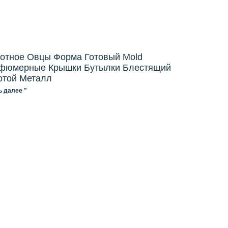
отное Овцы Форма Готовый Mold
фюмерные Крышки Бутылки Блестящий
отой Металл
ь далее "