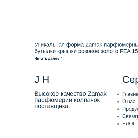
Уникальная форма Zamak парфюмерн
бутылки крышки розовое золото FEA 1
Читать далее "
J H
Се
Высокое качество Zamak
Главн
парфюмерии колпачок
О нас
поставщика.
Проду
Связат
БЛОГ