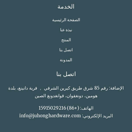
الخدمة
الصفحة الرئيسية
نبذة عنا
المنتج
اتصل بنا
المدونة
اتصل بنا
الإضافة: رقم 85 شرق طريق كيرين الشرقي ， قرية دانينغ، بلدة
هومين، دونغقوان، قوانغدونغ الصين
الهاتف: (+86) 15915029216
البريد الإلكتروني: info@juhonghardware.com