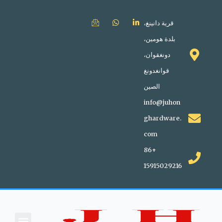
قرية دانينغ،
بلدة هومين،
دونغقوان،
قوانغدونغ
الصين
info@juhon
ghardware.
com
+86
15915029216
اتصل بنا