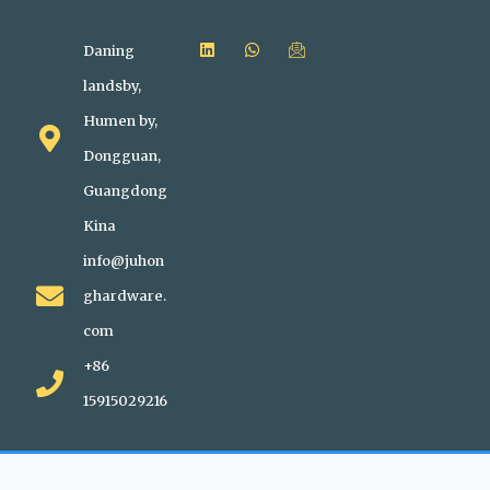
Daning
landsby,
Humen by,
Dongguan,
Guangdong
Kina
info@juhon
ghardware.
com
+86
15915029216