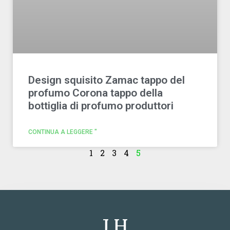
Design squisito Zamac tappo del
profumo Corona tappo della
bottiglia di profumo produttori
CONTINUA A LEGGERE "
1
2
3
4
5
J H