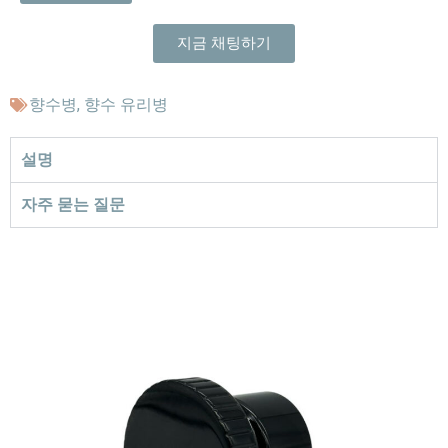
지금 채팅하기
향수병
,
향수 유리병
설명
자주 묻는 질문