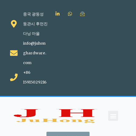
중국 광둥성
둥관시 후먼진
다닝 마을
info@juhon
ghardware.
com
+86
15915029216
회사 소개
문의하기
블로그