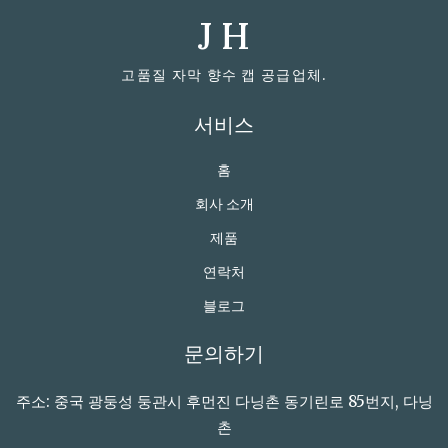
J H
고품질 자막 향수 캡 공급업체.
서비스
홈
회사 소개
제품
연락처
블로그
문의하기
주소: 중국 광둥성 둥관시 후먼진 다닝촌 동기린로 85번지, 다닝
촌