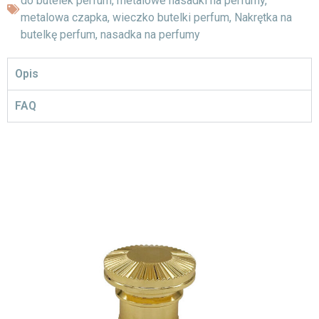
do butelek perfum
,
metalowe nasadki na perfumy
,
metalowa czapka
,
wieczko butelki perfum
,
Nakrętka na
butelkę perfum
,
nasadka na perfumy
Opis
FAQ