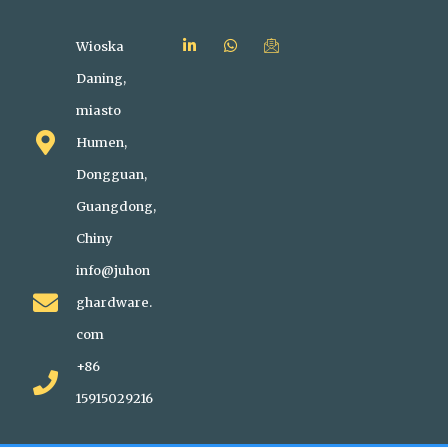
Wioska
Daning,
miasto
Humen,
Dongguan,
Guangdong,
Chiny
info@juhon
ghardware.
com
+86
15915029216