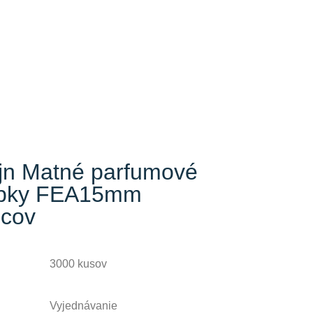
ajn Matné parfumové
iapky FEA15mm
bcov
3000 kusov
Vyjednávanie