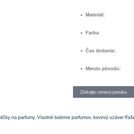
Materiál:
Farba:
Čas dodania:
Miesto pôvodu:
Získajte cenovú ponuku
štičky na parfumy
,
Vlastné balenie parfumov
,
kovový uzáver fľaš