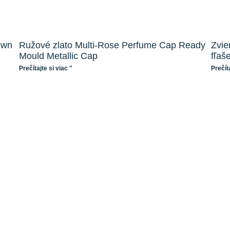
own
Ružové zlato Multi-Rose Perfume Cap Ready
Zvie
Mould Metallic Cap
fľaš
Prečítajte si viac "
Prečíta