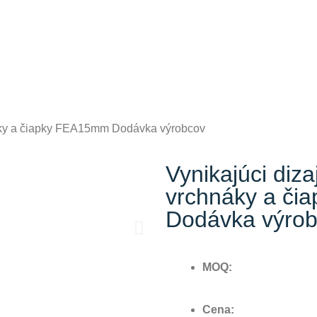
náky a čiapky FEA15mm Dodávka výrobcov
Vynikajúci diz
vrchnáky a č
Dodávka výro
MOQ:
Cena: