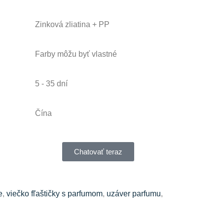
Zinková zliatina + PP
Farby môžu byť vlastné
5 - 35 dní
Čína
Chatovať teraz
e
,
viečko fľaštičky s parfumom
,
uzáver parfumu
,