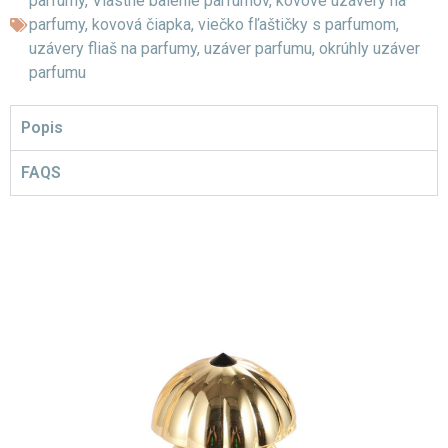
parfumy
,
Vlastné balenie parfumov
,
kovové uzávery na
parfumy
,
kovová čiapka
,
viečko fľaštičky s parfumom
,
uzávery fliaš na parfumy
,
uzáver parfumu
,
okrúhly uzáver
parfumu
Popis
FAQS