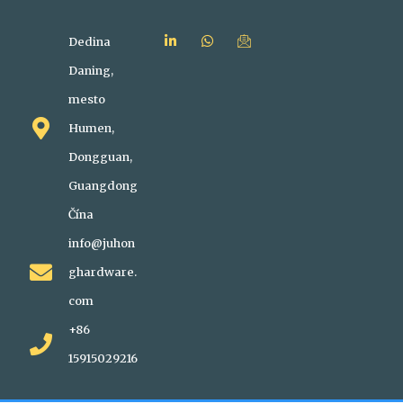
Dedina
Daning,
mesto
Humen,
Dongguan,
Guangdong
Čína
info@juhon
ghardware.
com
+86
15915029216