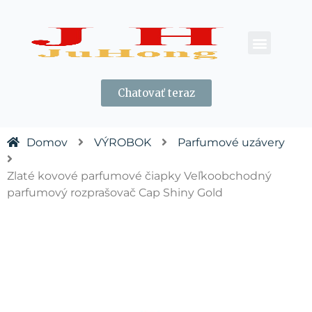
KONTAKTUJTE NÁS
Chatovať teraz
Domov
VÝROBOK
Parfumové uzávery
Zlaté kovové parfumové čiapky Veľkoobchodný
parfumový rozprašovač Cap Shiny Gold