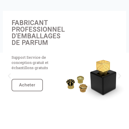
À PROPOS DE NOUS
CONTACTEZ-NOUS
FABRICANT
PROFESSIONNEL
D'EMBALLAGES
Chat Now
DE PARFUM
Support Service de
conception gratuit et
échantillons gratuits
Acheter
NOS PRODUITS