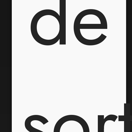
de
sor