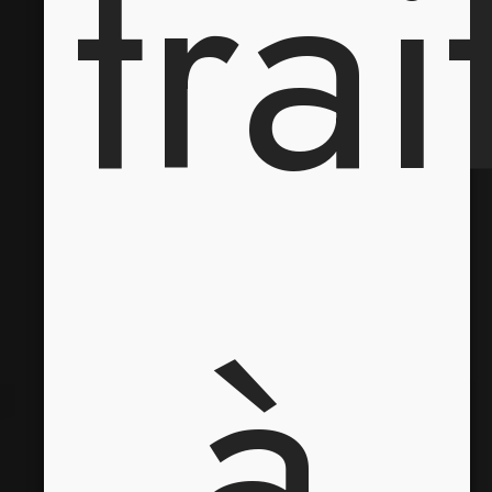
trai
à