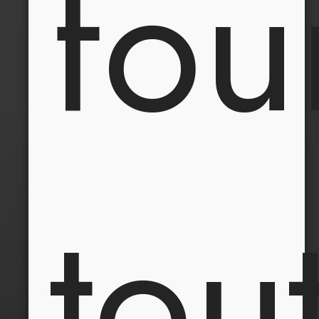
fou
tou