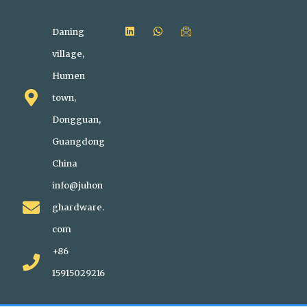
Daning
village,
Humen
town,
Dongguan,
Guangdong
China
info@juhon
ghardware.
com
+86
15915029216