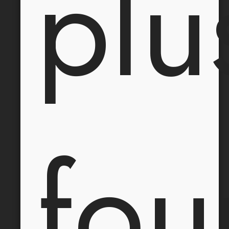
plu
fou