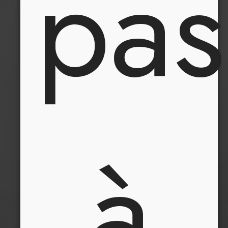
pas
à