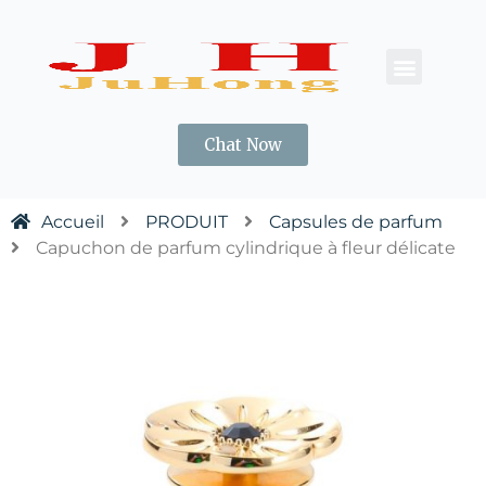
À PROPOS DE NOUS
CONTACTEZ-NOUS
Chat Now
Accueil
PRODUIT
Capsules de parfum
Capuchon de parfum cylindrique à fleur délicate