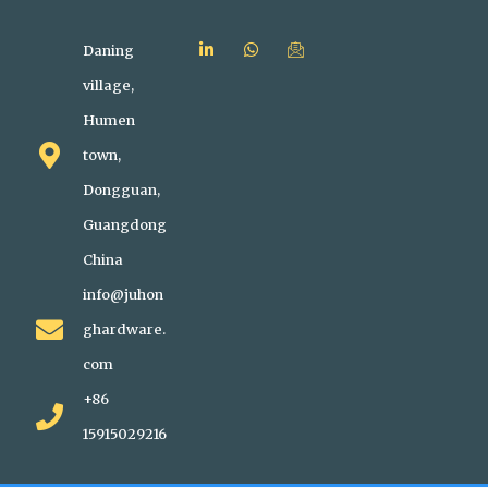
Daning
village,
Humen
town,
Dongguan,
Guangdong
China
info@juhon
ghardware.
com
+86
15915029216