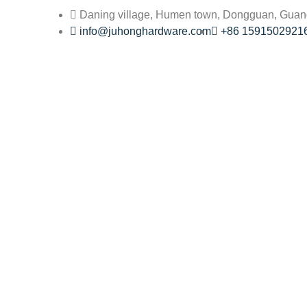
Daning village, Humen town, Dongguan, Gua
info@juhonghardware.com
+86 1591502921