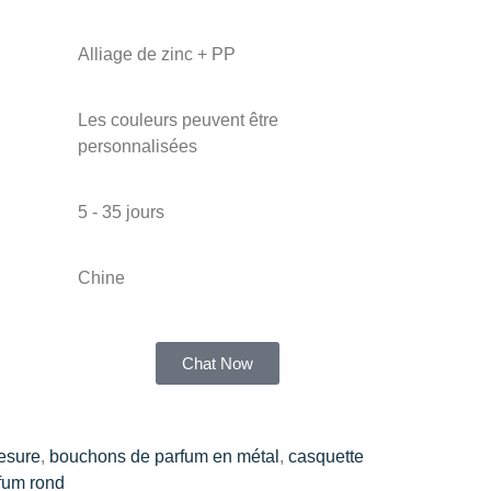
Alliage de zinc + PP
Les couleurs peuvent être
personnalisées
5 - 35 jours
Chine
Chat Now
esure
,
bouchons de parfum en métal
,
casquette
fum rond