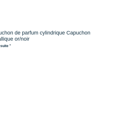
chon de parfum cylindrique Capuchon
llique or/noir
 suite "