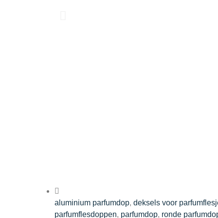
aluminium parfumdop
,
deksels voor parfumfles
parfumflesdoppen
,
parfumdop
,
ronde parfumdo