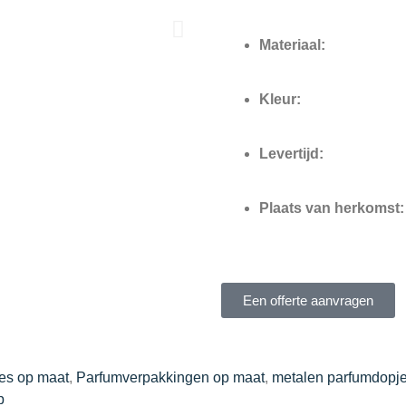
Materiaal:
Kleur:
Levertijd:
Plaats van herkomst:
Een offerte aanvragen
jes op maat
,
Parfumverpakkingen op maat
,
metalen parfumdopj
p