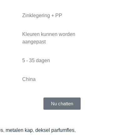
Zinklegering + PP
Kleuren kunnen worden
aangepast
5 - 35 dagen
China
Nu chatten
es
,
metalen kap
,
deksel parfumfles
,