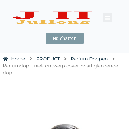
OVER ONS
CONTACT ONS
Nu chatten
Home
PRODUCT
Parfum Doppen
Parfumdop Uniek ontwerp cover zwart glanzende
dop