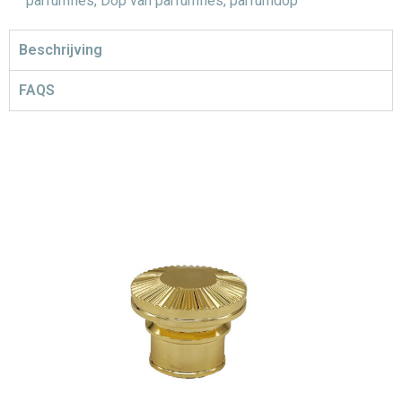
parfumfles
,
Dop van parfumfles
,
parfumdop
Beschrijving
FAQS