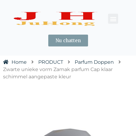
OVER ONS
CONTACT ONS
Nu chatten
Home
PRODUCT
Parfum Doppen
Zwarte unieke vorm Zamak parfum Cap klaar
schimmel aangepaste kleur