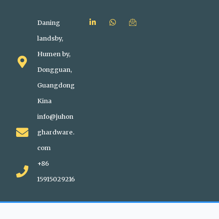
Daning
landsby,
Humen by,
Dongguan,
Guangdong
Kina
info@juhon
ghardware.
com
+86
15915029216