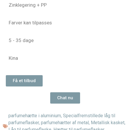
Zinklegering + PP
Farver kan tilpasses
5 - 35 dage
Kina
Få et tilbud
Chat nu
parfumehætte i aluminium
,
Specialfremstillede låg til
parfumeflasker
,
parfumehætter af metal
,
Metallisk kasket
,
Låg til parfumeflaske
,
Hætter til parfumeflasker
,