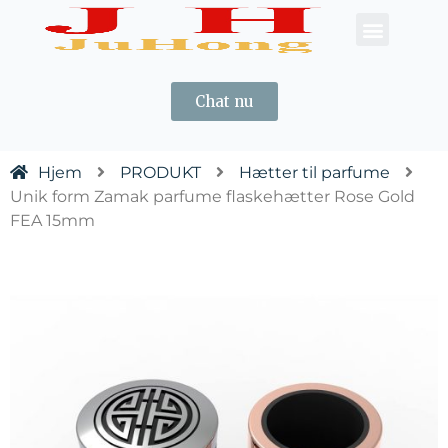
KONTAKT OS
Chat nu
Hjem
PRODUKT
Hætter til parfume
Unik form Zamak parfume flaskehætter Rose Gold
FEA 15mm